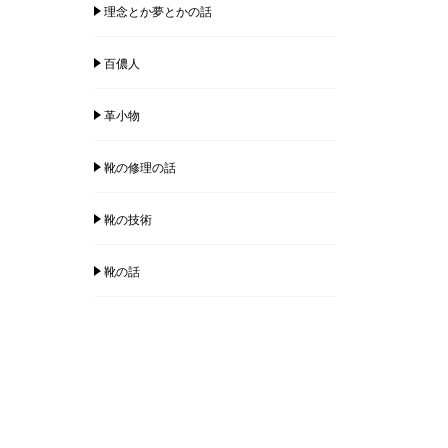
理念とか夢とかの話
百儂人
革小物
靴の修理の話
靴の技術
靴の話