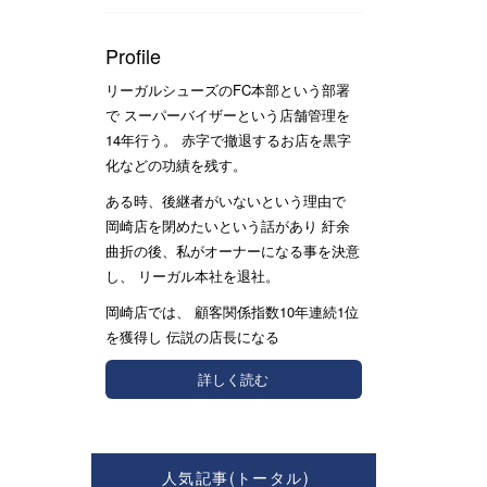
Profile
リーガルシューズのFC本部という部署
で スーパーバイザーという店舗管理を
14年行う。 赤字で撤退するお店を黒字
化などの功績を残す。
ある時、後継者がいないという理由で
岡崎店を閉めたいという話があり 紆余
曲折の後、私がオーナーになる事を決意
し、 リーガル本社を退社。
岡崎店では、 顧客関係指数10年連続1位
を獲得し 伝説の店長になる
詳しく読む
人気記事(トータル)