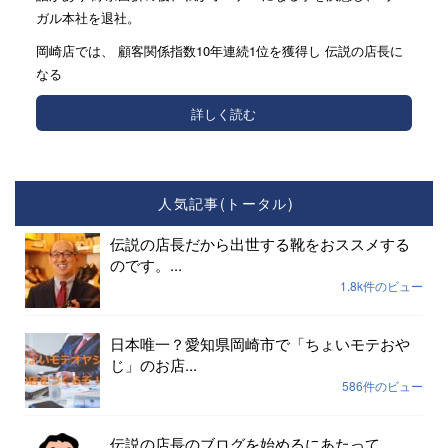
ガル本社を退社。
岡崎店では、 顧客関係指数10年連続1位を獲得し 伝説の店長に
なる
詳しく読む
人気記事(トータル)
伝説の店長だから出世する靴をおススメする
のです。...
1.8k件のビュー
日本唯一？愛知県岡崎市で「ちょいモテおや
じ」のお店...
586件のビュー
伝説の店長のブログを始めるにあたって...