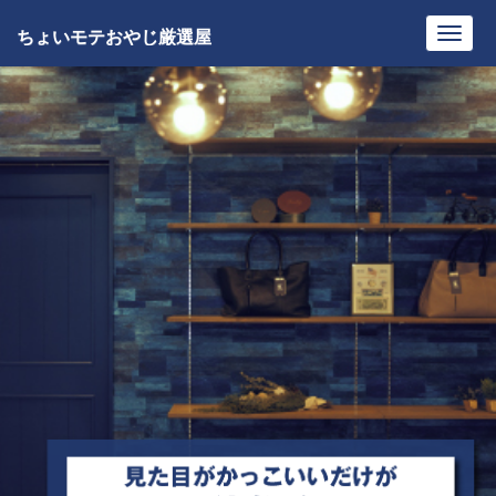
ちょいモテおやじ厳選屋
Toggl
navig