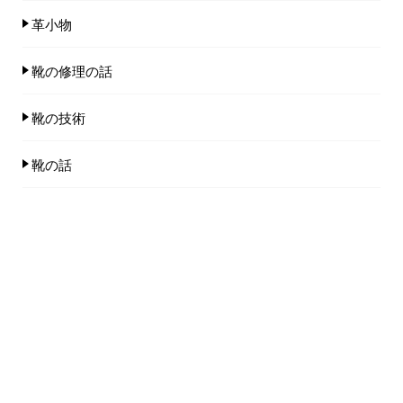
革小物
靴の修理の話
靴の技術
靴の話