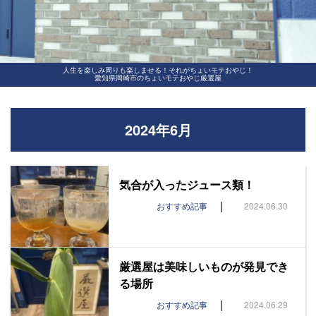
人生を楽しみ周りも楽しませる！それがちょいモテおやじ！
愛知県岡崎市のちょいモテおやじ厳選屋
2024年6月
気合が入ったジュース類！
|
おすすめ記事
2024.06.30
厳選屋は美味しいものが発見でき
る場所
|
おすすめ記事
2024.06.29