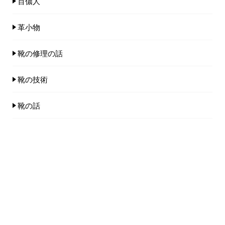
百儂人
革小物
靴の修理の話
靴の技術
靴の話