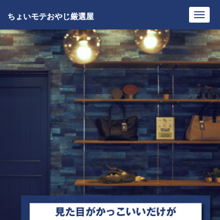
ちょいモテおやじ厳選屋
Toggl
navig