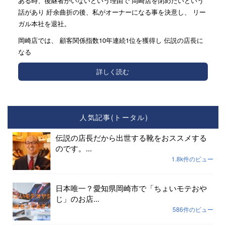
ある時、後継者がいないという理由で 岡崎店を閉めたいという
話があり 紆余曲折の後、私がオーナーになる事を決意し、 リー
ガル本社を退社。
岡崎店では、 顧客関係指数10年連続1位を獲得し 伝説の店長に
なる
詳しく読む
人気記事(トータル)
伝説の店長だから出世する靴をおススメする
のです。...
1.8k件のビュー
日本唯一？愛知県岡崎市で「ちょいモテおや
じ」のお店...
586件のビュー