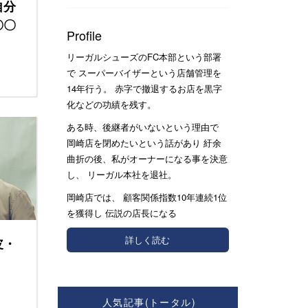
自分
〇〇
Profile
リーガルシューズのFC本部という部署
で スーパーバイザーという店舗管理を
14年行う。 赤字で撤退するお店を黒字
化などの功績を残す。
ある時、後継者がいないという理由で
岡崎店を閉めたいという話があり 紆余
曲折の後、私がオーナーになる事を決意
し、 リーガル本社を退社。
岡崎店では、 顧客関係指数10年連続1位
を獲得し 伝説の店長になる
詳しく読む
皮・
人気記事(トータル)