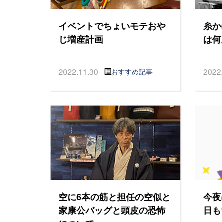
イベントでちょいモテおや
糸か
じ増産計画
は何
2022.11.30
2022
おすすめ記事
空に6本の筋と担任の空似と
今夜
家康公バッグと頭皮の恐怖
日も