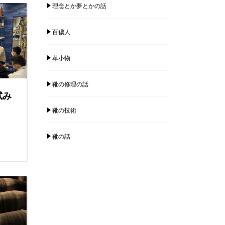
理念とか夢とかの話
百儂人
革小物
靴の修理の話
試み
靴の技術
靴の話