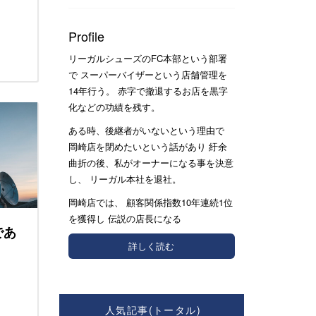
Profile
リーガルシューズのFC本部という部署
で スーパーバイザーという店舗管理を
14年行う。 赤字で撤退するお店を黒字
化などの功績を残す。
ある時、後継者がいないという理由で
岡崎店を閉めたいという話があり 紆余
曲折の後、私がオーナーになる事を決意
し、 リーガル本社を退社。
岡崎店では、 顧客関係指数10年連続1位
を獲得し 伝説の店長になる
であ
詳しく読む
人気記事(トータル)