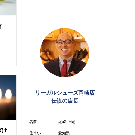
育
リーガルシューズ岡崎店
伝説の店長
名前
尾崎 正紀
づけ
住まい
愛知県