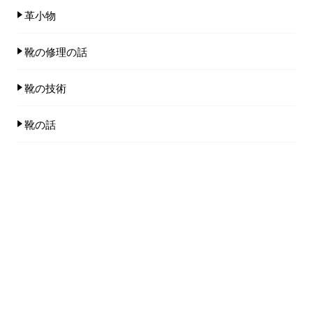
革小物
靴の修理の話
靴の技術
靴の話