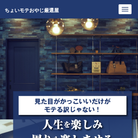
ちょいモテおやじ厳選屋
Toggl
navig