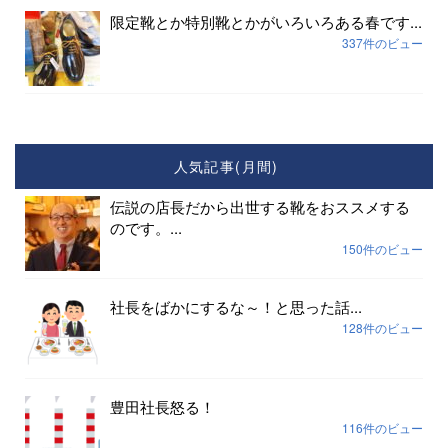
限定靴とか特別靴とかがいろいろある春です...
337件のビュー
人気記事(月間)
伝説の店長だから出世する靴をおススメする
のです。...
150件のビュー
社長をばかにするな～！と思った話...
128件のビュー
豊田社長怒る！
116件のビュー