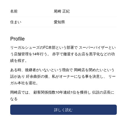
名前
尾崎 正紀
住まい
愛知県
Profile
リーガルシューズのFC本部という部署で スーパーバイザーとい
う店舗管理を14年行う。 赤字で撤退するお店を黒字化などの功
績を残す。
ある時、後継者がいないという理由で 岡崎店を閉めたいという
話があり 紆余曲折の後、私がオーナーになる事を決意し、 リー
ガル本社を退社。
岡崎店では、 顧客関係指数10年連続1位を獲得し 伝説の店長に
なる
詳しく読む