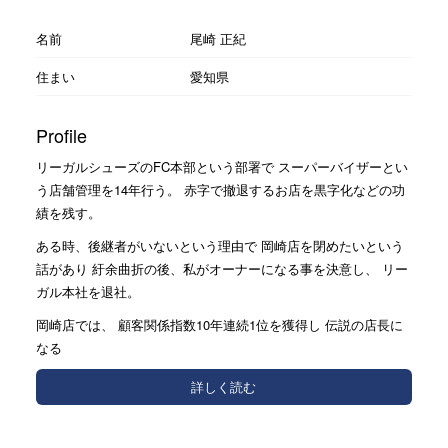
名前
尾崎 正紀
住まい
愛知県
Profile
リーガルシューズのFC本部という部署で スーパーバイザーとい
う店舗管理を14年行う。 赤字で撤退するお店を黒字化などの功
績を残す。
ある時、後継者がいないという理由で 岡崎店を閉めたいという
話があり 紆余曲折の後、私がオーナーになる事を決意し、 リー
ガル本社を退社。
岡崎店では、 顧客関係指数10年連続1位を獲得し 伝説の店長に
なる
詳しく読む