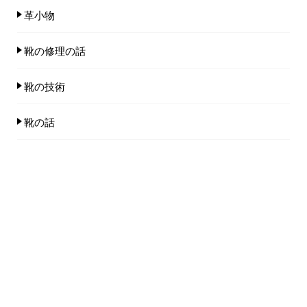
革小物
靴の修理の話
靴の技術
靴の話