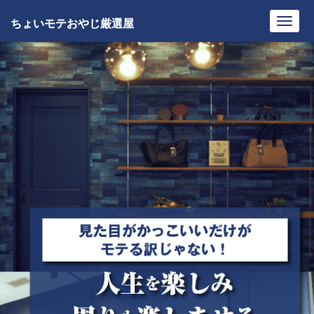
ちょいモテおやじ厳選屋
Toggl
navig