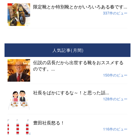
限定靴とか特別靴とかがいろいろある春です...
337件のビュー
人気記事(月間)
伝説の店長だから出世する靴をおススメする
のです。...
150件のビュー
社長をばかにするな～！と思った話...
128件のビュー
豊田社長怒る！
116件のビュー