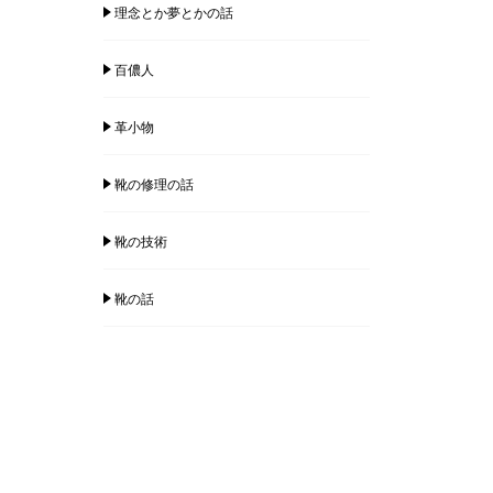
理念とか夢とかの話
百儂人
革小物
靴の修理の話
靴の技術
靴の話