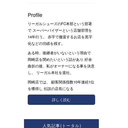
Profile
リーガルシューズのFC本部という部署
で スーパーバイザーという店舗管理を
14年行う。 赤字で撤退するお店を黒字
化などの功績を残す。
ある時、後継者がいないという理由で
岡崎店を閉めたいという話があり 紆余
曲折の後、私がオーナーになる事を決意
し、 リーガル本社を退社。
岡崎店では、 顧客関係指数10年連続1位
を獲得し 伝説の店長になる
詳しく読む
人気記事(トータル)