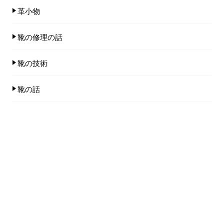
革小物
靴の修理の話
靴の技術
靴の話