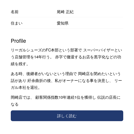
名前
尾崎 正紀
住まい
愛知県
Profile
リーガルシューズのFC本部という部署で スーパーバイザーとい
う店舗管理を14年行う。 赤字で撤退するお店を黒字化などの功
績を残す。
ある時、後継者がいないという理由で 岡崎店を閉めたいという
話があり 紆余曲折の後、私がオーナーになる事を決意し、 リー
ガル本社を退社。
岡崎店では、 顧客関係指数10年連続1位を獲得し 伝説の店長に
なる
詳しく読む