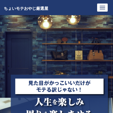
ちょいモテおやじ厳選屋
Toggl
navig