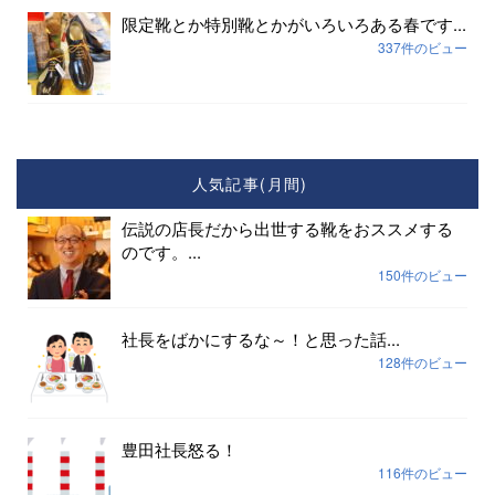
限定靴とか特別靴とかがいろいろある春です...
337件のビュー
人気記事(月間)
伝説の店長だから出世する靴をおススメする
のです。...
150件のビュー
社長をばかにするな～！と思った話...
128件のビュー
豊田社長怒る！
116件のビュー