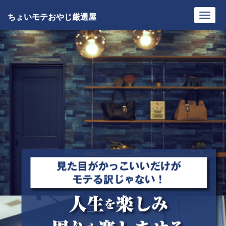
ちょいモテおやじ厳選屋
Toggl
navig