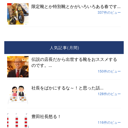
限定靴とか特別靴とかがいろいろある春です...
337件のビュー
人気記事(月間)
伝説の店長だから出世する靴をおススメする
のです。...
150件のビュー
社長をばかにするな～！と思った話...
128件のビュー
豊田社長怒る！
116件のビュー