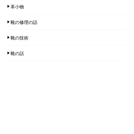
革小物
靴の修理の話
靴の技術
靴の話