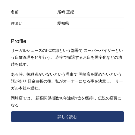
名前
尾崎 正紀
住まい
愛知県
Profile
リーガルシューズのFC本部という部署で スーパーバイザーとい
う店舗管理を14年行う。 赤字で撤退するお店を黒字化などの功
績を残す。
ある時、後継者がいないという理由で 岡崎店を閉めたいという
話があり 紆余曲折の後、私がオーナーになる事を決意し、 リー
ガル本社を退社。
岡崎店では、 顧客関係指数10年連続1位を獲得し 伝説の店長に
なる
詳しく読む