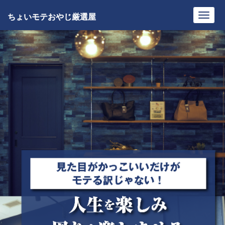
ちょいモテおやじ厳選屋
Toggl
navig