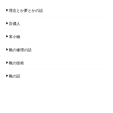
理念とか夢とかの話
百儂人
革小物
靴の修理の話
靴の技術
靴の話