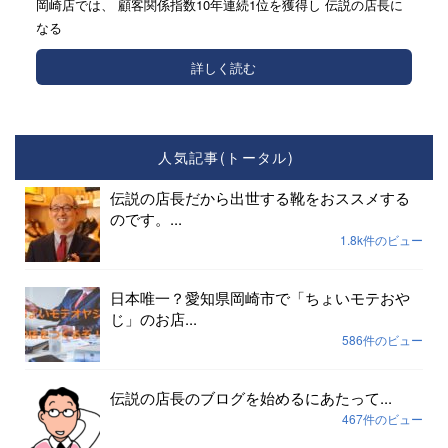
岡崎店では、 顧客関係指数10年連続1位を獲得し 伝説の店長に
なる
詳しく読む
人気記事(トータル)
伝説の店長だから出世する靴をおススメする
のです。...
1.8k件のビュー
日本唯一？愛知県岡崎市で「ちょいモテおや
じ」のお店...
586件のビュー
伝説の店長のブログを始めるにあたって...
467件のビュー