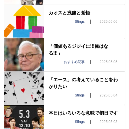
カオスと浅慮と覚悟
|
Stings
2025.05.06
「価値あるジジイに!!!俺はな
る!!!」
|
おすすめ記事
2025.05.05
「エース」の考えていることをわ
かりたい
|
Stings
2025.05.04
本日はいろいろな意味で初日です
|
Stings
2025.05.03