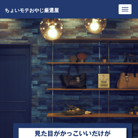
ちょいモテおやじ厳選屋
Toggl
navig