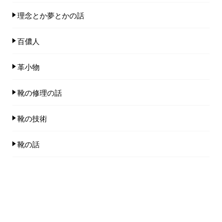
理念とか夢とかの話
百儂人
革小物
靴の修理の話
靴の技術
靴の話