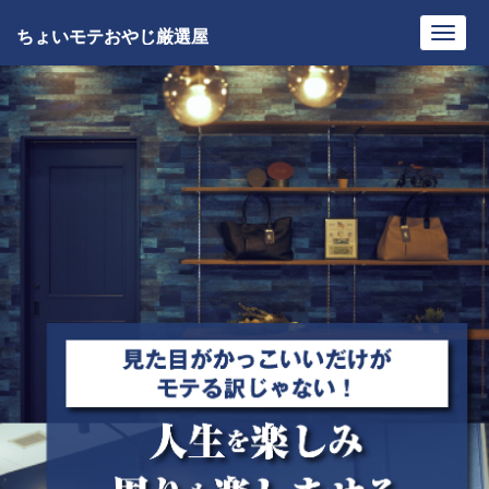
ちょいモテおやじ厳選屋
Toggl
navig