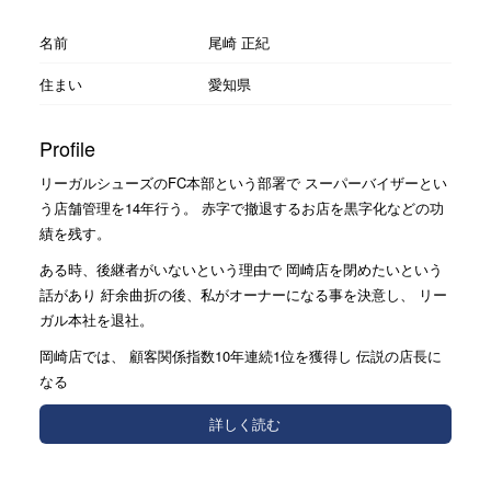
名前
尾崎 正紀
住まい
愛知県
Profile
リーガルシューズのFC本部という部署で スーパーバイザーとい
う店舗管理を14年行う。 赤字で撤退するお店を黒字化などの功
績を残す。
ある時、後継者がいないという理由で 岡崎店を閉めたいという
話があり 紆余曲折の後、私がオーナーになる事を決意し、 リー
ガル本社を退社。
岡崎店では、 顧客関係指数10年連続1位を獲得し 伝説の店長に
なる
詳しく読む