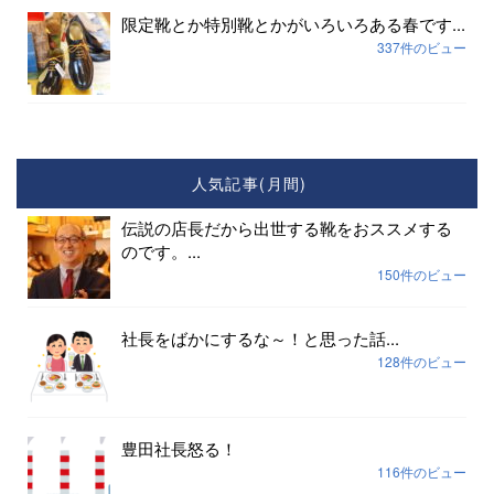
限定靴とか特別靴とかがいろいろある春です...
337件のビュー
人気記事(月間)
伝説の店長だから出世する靴をおススメする
のです。...
150件のビュー
社長をばかにするな～！と思った話...
128件のビュー
豊田社長怒る！
116件のビュー