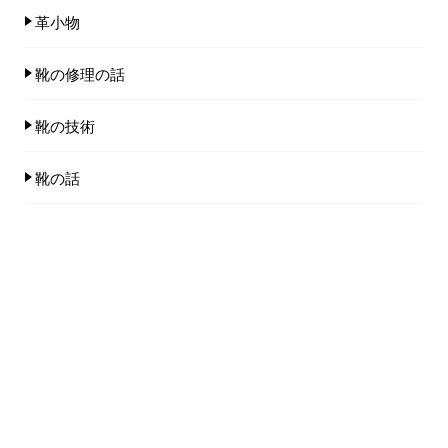
革小物
靴の修理の話
靴の技術
靴の話