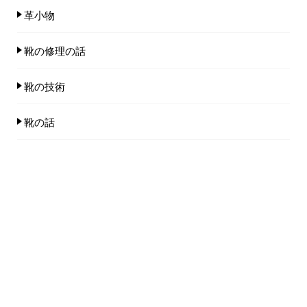
革小物
靴の修理の話
靴の技術
靴の話