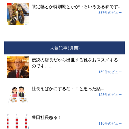
限定靴とか特別靴とかがいろいろある春です...
337件のビュー
人気記事(月間)
伝説の店長だから出世する靴をおススメする
のです。...
150件のビュー
社長をばかにするな～！と思った話...
128件のビュー
豊田社長怒る！
116件のビュー