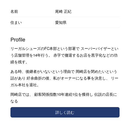
名前
尾崎 正紀
住まい
愛知県
Profile
リーガルシューズのFC本部という部署で スーパーバイザーとい
う店舗管理を14年行う。 赤字で撤退するお店を黒字化などの功
績を残す。
ある時、後継者がいないという理由で 岡崎店を閉めたいという
話があり 紆余曲折の後、私がオーナーになる事を決意し、 リー
ガル本社を退社。
岡崎店では、 顧客関係指数10年連続1位を獲得し 伝説の店長に
なる
詳しく読む