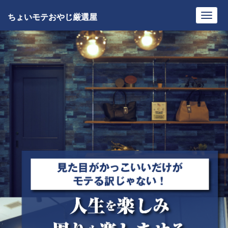
ちょいモテおやじ厳選屋
Toggl
navig