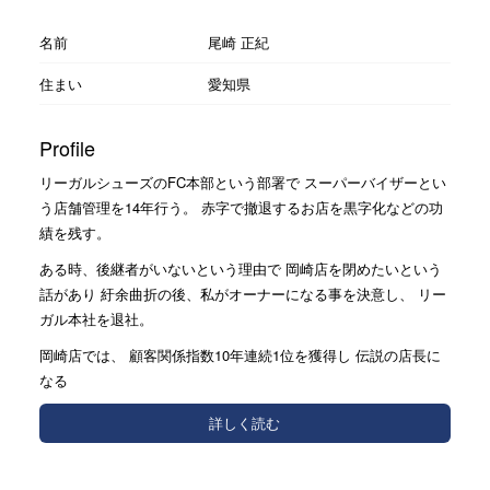
名前
尾崎 正紀
住まい
愛知県
Profile
リーガルシューズのFC本部という部署で スーパーバイザーとい
う店舗管理を14年行う。 赤字で撤退するお店を黒字化などの功
績を残す。
ある時、後継者がいないという理由で 岡崎店を閉めたいという
話があり 紆余曲折の後、私がオーナーになる事を決意し、 リー
ガル本社を退社。
岡崎店では、 顧客関係指数10年連続1位を獲得し 伝説の店長に
なる
詳しく読む