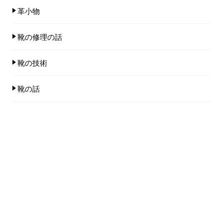
革小物
靴の修理の話
靴の技術
靴の話