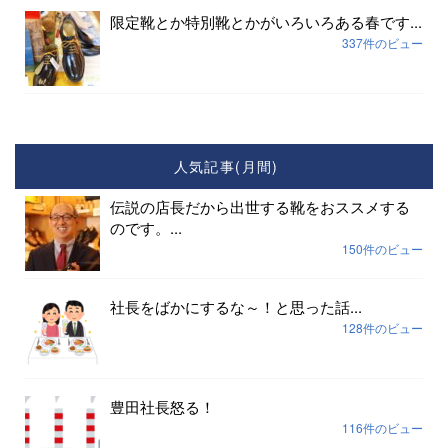
限定靴とか特別靴とかがいろいろある春です...
337件のビュー
人気記事(月間)
伝説の店長だから出世する靴をおススメする
のです。...
150件のビュー
社長をばかにするな～！と思った話...
128件のビュー
豊田社長怒る！
116件のビュー