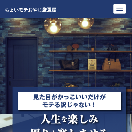
ちょいモテおやじ厳選屋
Toggl
navig