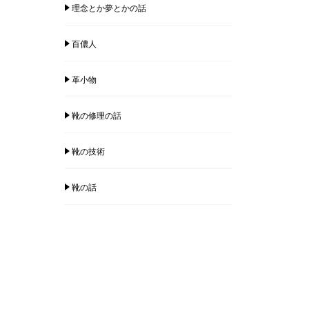
理念とか夢とかの話
百儂人
革小物
靴の修理の話
靴の技術
靴の話