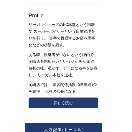
Profile
リーガルシューズのFC本部という部署
で スーパーバイザーという店舗管理を
14年行う。 赤字で撤退するお店を黒字
化などの功績を残す。
ある時、後継者がいないという理由で
岡崎店を閉めたいという話があり 紆余
曲折の後、私がオーナーになる事を決意
し、 リーガル本社を退社。
岡崎店では、 顧客関係指数10年連続1位
を獲得し 伝説の店長になる
詳しく読む
人気記事(トータル)