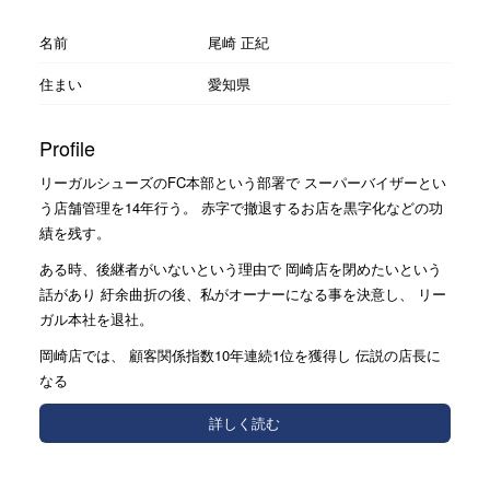
名前
尾崎 正紀
住まい
愛知県
Profile
リーガルシューズのFC本部という部署で スーパーバイザーとい
う店舗管理を14年行う。 赤字で撤退するお店を黒字化などの功
績を残す。
ある時、後継者がいないという理由で 岡崎店を閉めたいという
話があり 紆余曲折の後、私がオーナーになる事を決意し、 リー
ガル本社を退社。
岡崎店では、 顧客関係指数10年連続1位を獲得し 伝説の店長に
なる
詳しく読む