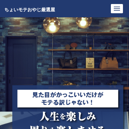
ちょいモテおやじ厳選屋
Toggl
navig