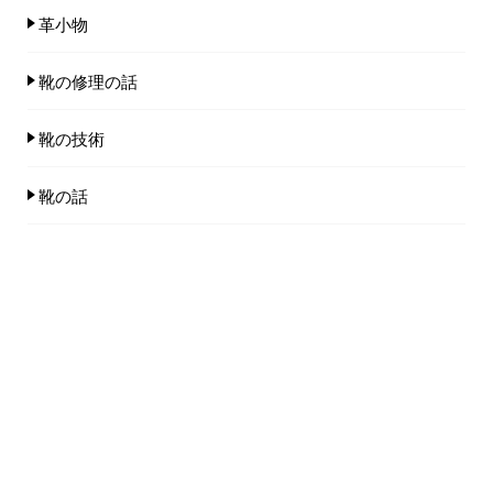
革小物
靴の修理の話
靴の技術
靴の話