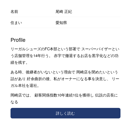
名前
尾崎 正紀
住まい
愛知県
Profile
リーガルシューズのFC本部という部署で スーパーバイザーとい
う店舗管理を14年行う。 赤字で撤退するお店を黒字化などの功
績を残す。
ある時、後継者がいないという理由で 岡崎店を閉めたいという
話があり 紆余曲折の後、私がオーナーになる事を決意し、 リー
ガル本社を退社。
岡崎店では、 顧客関係指数10年連続1位を獲得し 伝説の店長に
なる
詳しく読む