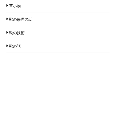
革小物
靴の修理の話
靴の技術
靴の話