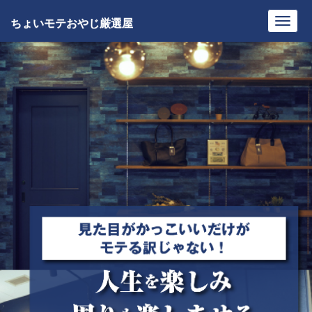
ちょいモテおやじ厳選屋
Toggl
navig