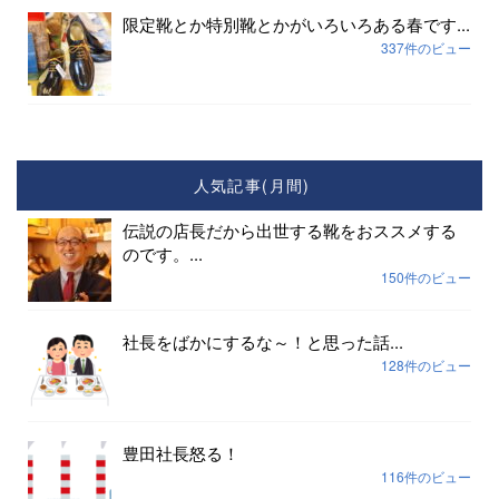
限定靴とか特別靴とかがいろいろある春です...
337件のビュー
人気記事(月間)
伝説の店長だから出世する靴をおススメする
のです。...
150件のビュー
社長をばかにするな～！と思った話...
128件のビュー
豊田社長怒る！
116件のビュー