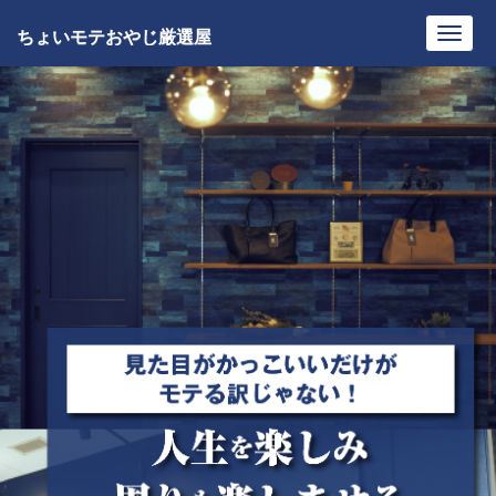
ちょいモテおやじ厳選屋
Toggl
navig