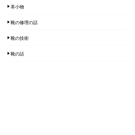
革小物
靴の修理の話
靴の技術
靴の話