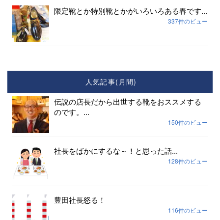
限定靴とか特別靴とかがいろいろある春です...
337件のビュー
人気記事(月間)
伝説の店長だから出世する靴をおススメする
のです。...
150件のビュー
社長をばかにするな～！と思った話...
128件のビュー
豊田社長怒る！
116件のビュー