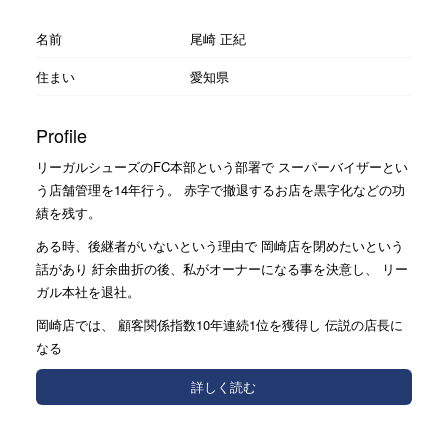
名前
尾崎 正紀
住まい
愛知県
Profile
リーガルシューズのFC本部という部署で スーパーバイザーとい
う店舗管理を14年行う。 赤字で撤退するお店を黒字化などの功
績を残す。
ある時、後継者がいないという理由で 岡崎店を閉めたいという
話があり 紆余曲折の後、私がオーナーになる事を決意し、 リー
ガル本社を退社。
岡崎店では、 顧客関係指数10年連続1位を獲得し 伝説の店長に
なる
詳しく読む