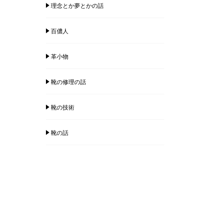
理念とか夢とかの話
百儂人
革小物
靴の修理の話
靴の技術
靴の話