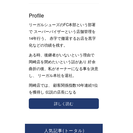
Profile
リーガルシューズのFC本部という部署
で スーパーバイザーという店舗管理を
14年行う。 赤字で撤退するお店を黒字
化などの功績を残す。
ある時、後継者がいないという理由で
岡崎店を閉めたいという話があり 紆余
曲折の後、私がオーナーになる事を決意
し、 リーガル本社を退社。
岡崎店では、 顧客関係指数10年連続1位
を獲得し 伝説の店長になる
詳しく読む
人気記事(トータル)