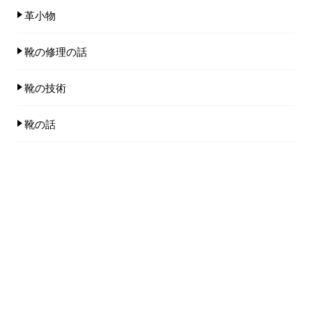
革小物
靴の修理の話
靴の技術
靴の話