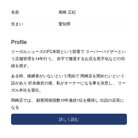
名前
尾崎 正紀
住まい
愛知県
Profile
リーガルシューズのFC本部という部署で スーパーバイザーとい
う店舗管理を14年行う。 赤字で撤退するお店を黒字化などの功
績を残す。
ある時、後継者がいないという理由で 岡崎店を閉めたいという
話があり 紆余曲折の後、私がオーナーになる事を決意し、 リー
ガル本社を退社。
岡崎店では、 顧客関係指数10年連続1位を獲得し 伝説の店長に
なる
詳しく読む