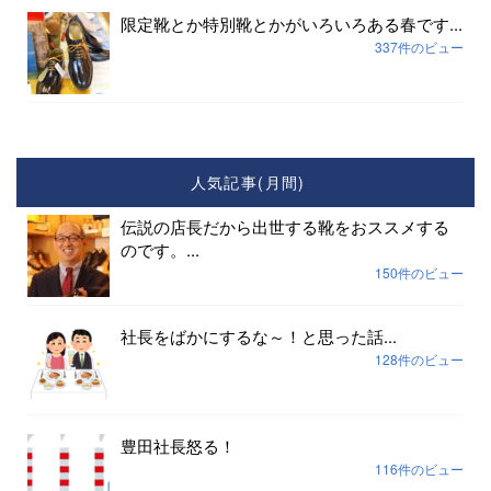
限定靴とか特別靴とかがいろいろある春です...
337件のビュー
人気記事(月間)
伝説の店長だから出世する靴をおススメする
のです。...
150件のビュー
社長をばかにするな～！と思った話...
128件のビュー
豊田社長怒る！
116件のビュー