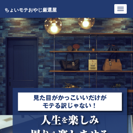
ちょいモテおやじ厳選屋
Toggl
navig