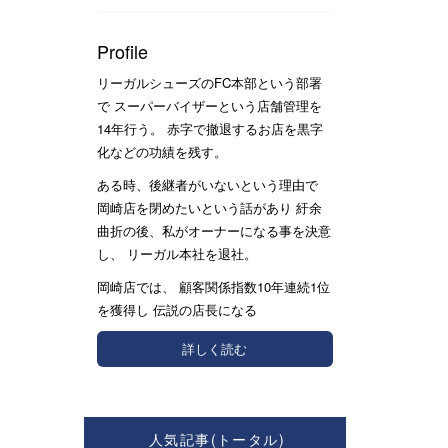
Profile
リーガルシューズのFC本部という部署
で スーパーバイザーという店舗管理を
14年行う。 赤字で撤退するお店を黒字
化などの功績を残す。
ある時、後継者がいないという理由で
岡崎店を閉めたいという話があり 紆余
曲折の後、私がオーナーになる事を決意
し、 リーガル本社を退社。
岡崎店では、 顧客関係指数10年連続1位
を獲得し 伝説の店長になる
詳しく読む
人気記事(トータル)