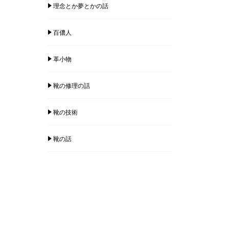
理念とか夢とかの話
百儂人
革小物
靴の修理の話
靴の技術
靴の話