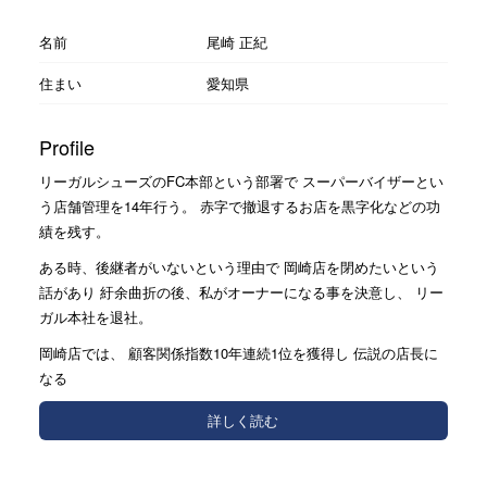
名前
尾崎 正紀
住まい
愛知県
Profile
リーガルシューズのFC本部という部署で スーパーバイザーとい
う店舗管理を14年行う。 赤字で撤退するお店を黒字化などの功
績を残す。
ある時、後継者がいないという理由で 岡崎店を閉めたいという
話があり 紆余曲折の後、私がオーナーになる事を決意し、 リー
ガル本社を退社。
岡崎店では、 顧客関係指数10年連続1位を獲得し 伝説の店長に
なる
詳しく読む