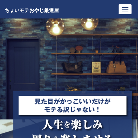
ちょいモテおやじ厳選屋
Toggl
navig