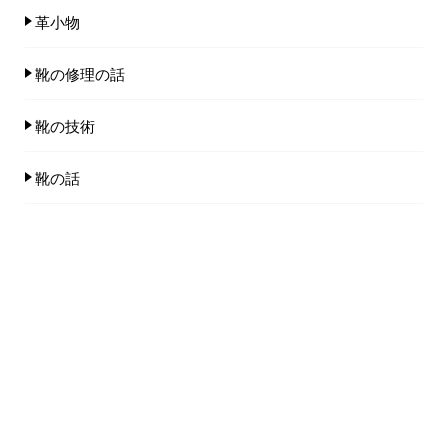
革小物
靴の修理の話
靴の技術
靴の話