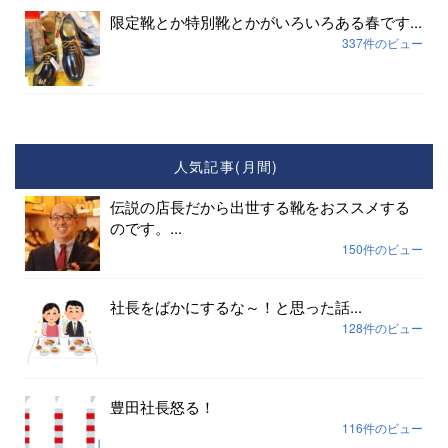
限定靴とか特別靴とかがいろいろある春です...
337件のビュー
人気記事(月間)
伝説の店長だから出世する靴をおススメする
のです。...
150件のビュー
社長をばかにするな～！と思った話...
128件のビュー
豊田社長怒る！
116件のビュー