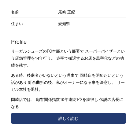
名前
尾崎 正紀
住まい
愛知県
Profile
リーガルシューズのFC本部という部署で スーパーバイザーとい
う店舗管理を14年行う。 赤字で撤退するお店を黒字化などの功
績を残す。
ある時、後継者がいないという理由で 岡崎店を閉めたいという
話があり 紆余曲折の後、私がオーナーになる事を決意し、 リー
ガル本社を退社。
岡崎店では、 顧客関係指数10年連続1位を獲得し 伝説の店長に
なる
詳しく読む