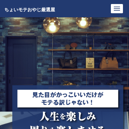
ちょいモテおやじ厳選屋
Toggl
navig