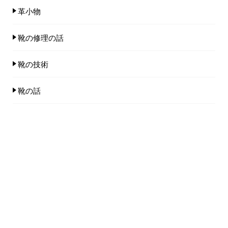
革小物
靴の修理の話
靴の技術
靴の話