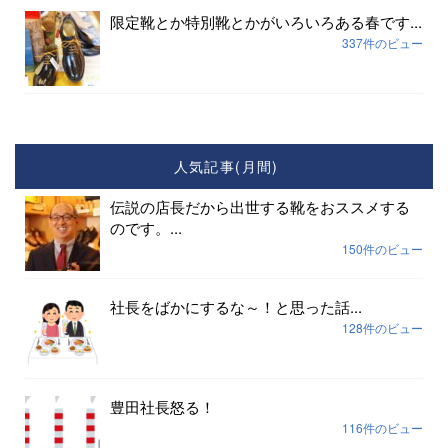
限定靴とか特別靴とかがいろいろある春です...
337件のビュー
人気記事(月間)
伝説の店長だから出世する靴をおススメする
のです。...
150件のビュー
社長をばかにするな～！と思った話...
128件のビュー
豊田社長怒る！
116件のビュー