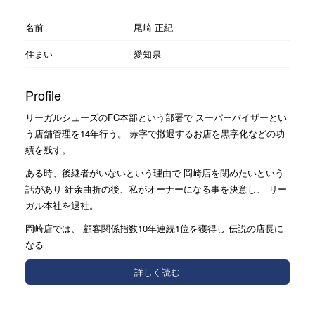
名前
尾崎 正紀
住まい
愛知県
Profile
リーガルシューズのFC本部という部署で スーパーバイザーとい
う店舗管理を14年行う。 赤字で撤退するお店を黒字化などの功
績を残す。
ある時、後継者がいないという理由で 岡崎店を閉めたいという
話があり 紆余曲折の後、私がオーナーになる事を決意し、 リー
ガル本社を退社。
岡崎店では、 顧客関係指数10年連続1位を獲得し 伝説の店長に
なる
詳しく読む