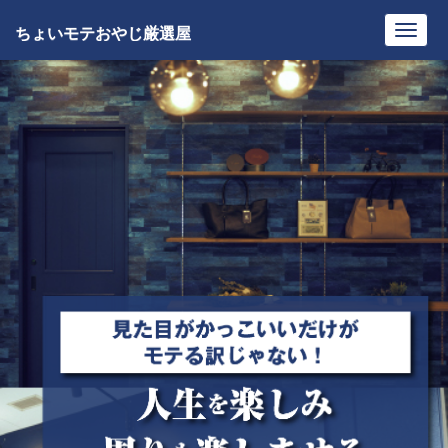
ちょいモテおやじ厳選屋
Toggl
navig