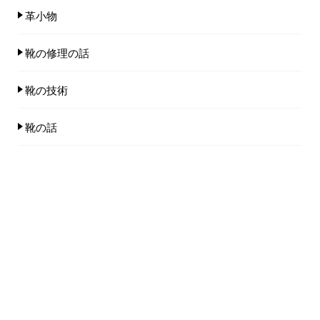
革小物
靴の修理の話
靴の技術
靴の話