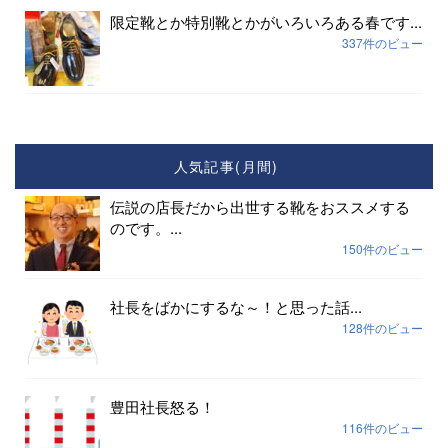
限定靴とか特別靴とかがいろいろある春です...
337件のビュー
人気記事(月間)
伝説の店長だから出世する靴をおススメする
のです。...
150件のビュー
社長をばかにするな～！と思った話...
128件のビュー
豊田社長怒る！
116件のビュー