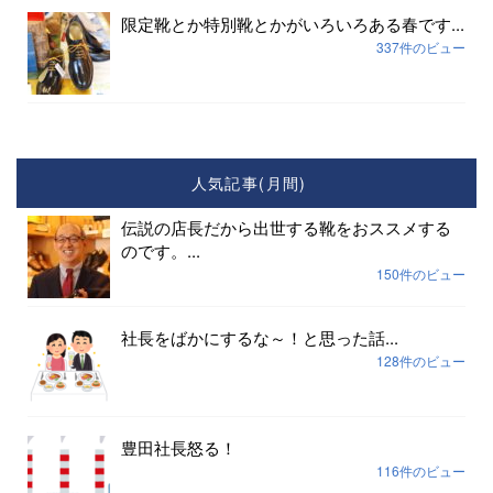
限定靴とか特別靴とかがいろいろある春です...
337件のビュー
人気記事(月間)
伝説の店長だから出世する靴をおススメする
のです。...
150件のビュー
社長をばかにするな～！と思った話...
128件のビュー
豊田社長怒る！
116件のビュー