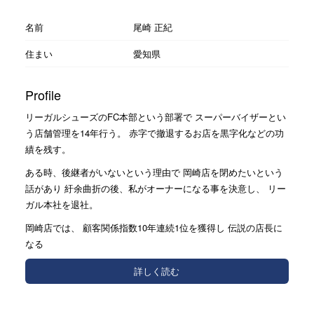
名前
尾崎 正紀
住まい
愛知県
Profile
リーガルシューズのFC本部という部署で スーパーバイザーとい
う店舗管理を14年行う。 赤字で撤退するお店を黒字化などの功
績を残す。
ある時、後継者がいないという理由で 岡崎店を閉めたいという
話があり 紆余曲折の後、私がオーナーになる事を決意し、 リー
ガル本社を退社。
岡崎店では、 顧客関係指数10年連続1位を獲得し 伝説の店長に
なる
詳しく読む