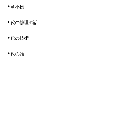
革小物
靴の修理の話
靴の技術
靴の話