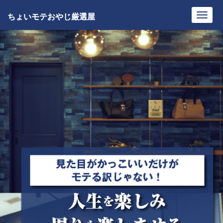
ちょいモテおやじ厳選屋
Toggl
navig