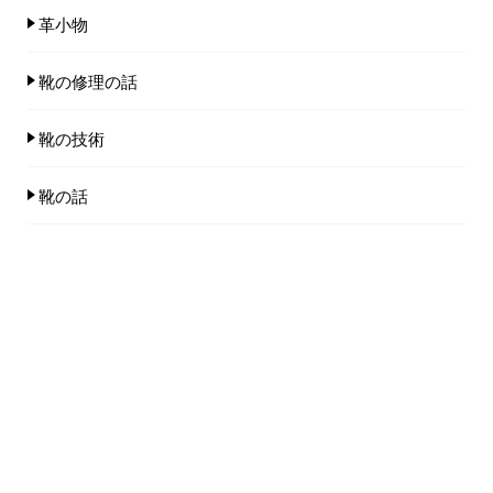
革小物
靴の修理の話
靴の技術
靴の話