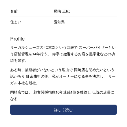
名前
尾崎 正紀
住まい
愛知県
Profile
リーガルシューズのFC本部という部署で スーパーバイザーとい
う店舗管理を14年行う。 赤字で撤退するお店を黒字化などの功
績を残す。
ある時、後継者がいないという理由で 岡崎店を閉めたいという
話があり 紆余曲折の後、私がオーナーになる事を決意し、 リー
ガル本社を退社。
岡崎店では、 顧客関係指数10年連続1位を獲得し 伝説の店長に
なる
詳しく読む