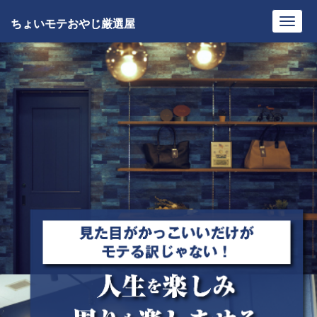
ちょいモテおやじ厳選屋
Toggl
navig