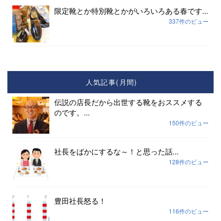
限定靴とか特別靴とかがいろいろある春です...
337件のビュー
人気記事(月間)
伝説の店長だから出世する靴をおススメする
のです。...
150件のビュー
社長をばかにするな～！と思った話...
128件のビュー
豊田社長怒る！
116件のビュー