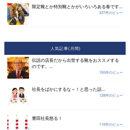
限定靴とか特別靴とかがいろいろある春です...
337件のビュー
人気記事(月間)
伝説の店長だから出世する靴をおススメする
のです。...
150件のビュー
社長をばかにするな～！と思った話...
128件のビュー
豊田社長怒る！
116件のビュー