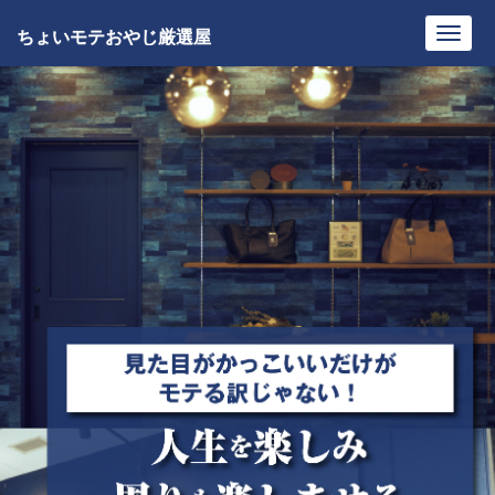
ちょいモテおやじ厳選屋
Toggl
navig