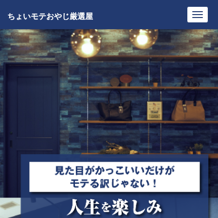
ちょいモテおやじ厳選屋
Toggl
navig