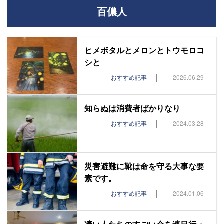
百儂人
ヒメボタルとメロンとトウモロコ
シと
|
おすすめ記事
2026.06.29
知らぬは消費者ばかりなり
|
おすすめ記事
2024.03.28
災害避難に靴は命を守る大事な要
素です。
|
おすすめ記事
2024.01.06