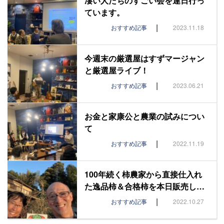
凄い人たちのすごい会を連日行っ
ています。
|
おすすめ記事
2023.11.18
今週末の厳選屋はすずマージャン
と厳選屋ライブ！
|
おすすめ記事
2023.06.21
お金と家康公と農業の試みについ
て
|
おすすめ記事
2022.11.19
100年続く柿農家から直接仕入れ
た逸品柿＆合格柿を本日販売し…
|
おすすめ記事
2022.10.27