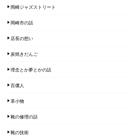
岡崎ジャズストリート
岡崎市の話
店長の想い
炭焼きだんご
理念とか夢とかの話
百儂人
革小物
靴の修理の話
靴の技術