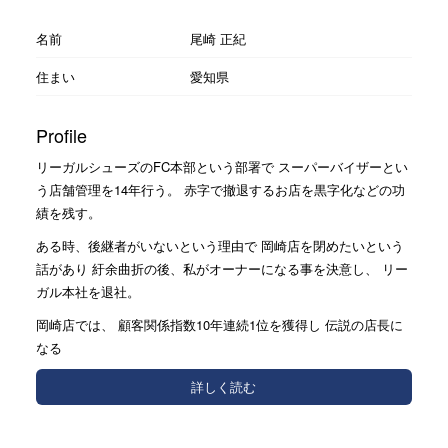
名前
尾崎 正紀
住まい
愛知県
Profile
リーガルシューズのFC本部という部署で スーパーバイザーとい
う店舗管理を14年行う。 赤字で撤退するお店を黒字化などの功
績を残す。
ある時、後継者がいないという理由で 岡崎店を閉めたいという
話があり 紆余曲折の後、私がオーナーになる事を決意し、 リー
ガル本社を退社。
岡崎店では、 顧客関係指数10年連続1位を獲得し 伝説の店長に
なる
詳しく読む