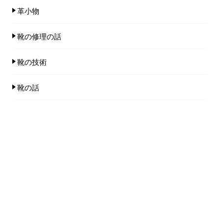
革小物
靴の修理の話
靴の技術
靴の話