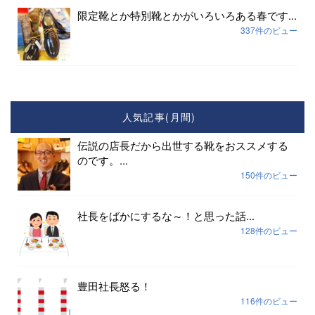
限定靴とか特別靴とかがいろいろある春です...
337件のビュー
人気記事(月間)
伝説の店長だから出世する靴をおススメする
のです。...
150件のビュー
社長をばかにするな～！と思った話...
128件のビュー
豊田社長怒る！
116件のビュー