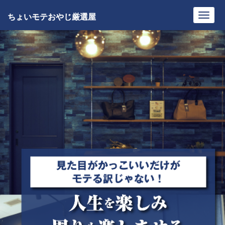
ちょいモテおやじ厳選屋
Toggl
navig