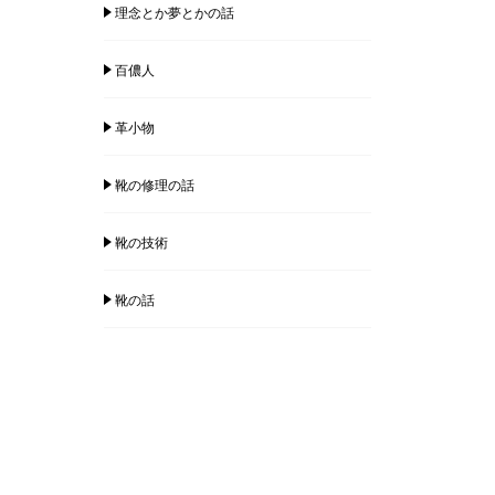
理念とか夢とかの話
百儂人
革小物
靴の修理の話
靴の技術
靴の話