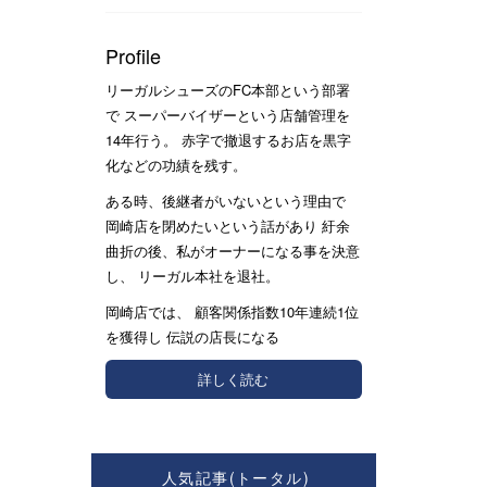
Profile
リーガルシューズのFC本部という部署
で スーパーバイザーという店舗管理を
14年行う。 赤字で撤退するお店を黒字
化などの功績を残す。
ある時、後継者がいないという理由で
岡崎店を閉めたいという話があり 紆余
曲折の後、私がオーナーになる事を決意
し、 リーガル本社を退社。
岡崎店では、 顧客関係指数10年連続1位
を獲得し 伝説の店長になる
詳しく読む
人気記事(トータル)