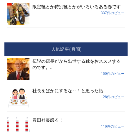
限定靴とか特別靴とかがいろいろある春です...
337件のビュー
人気記事(月間)
伝説の店長だから出世する靴をおススメする
のです。...
150件のビュー
社長をばかにするな～！と思った話...
128件のビュー
豊田社長怒る！
116件のビュー