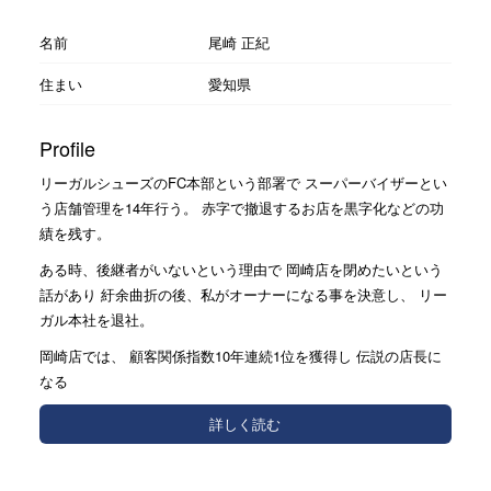
名前
尾崎 正紀
住まい
愛知県
Profile
リーガルシューズのFC本部という部署で スーパーバイザーとい
う店舗管理を14年行う。 赤字で撤退するお店を黒字化などの功
績を残す。
ある時、後継者がいないという理由で 岡崎店を閉めたいという
話があり 紆余曲折の後、私がオーナーになる事を決意し、 リー
ガル本社を退社。
岡崎店では、 顧客関係指数10年連続1位を獲得し 伝説の店長に
なる
詳しく読む