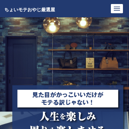
ちょいモテおやじ厳選屋
Toggl
navig