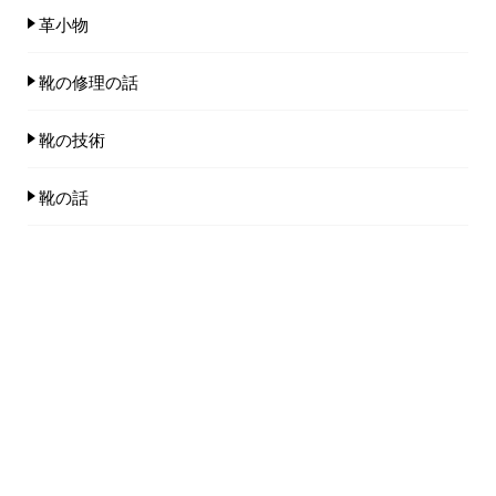
革小物
靴の修理の話
靴の技術
靴の話