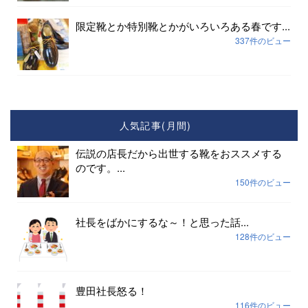
限定靴とか特別靴とかがいろいろある春です...
337件のビュー
人気記事(月間)
伝説の店長だから出世する靴をおススメする
のです。...
150件のビュー
社長をばかにするな～！と思った話...
128件のビュー
豊田社長怒る！
116件のビュー