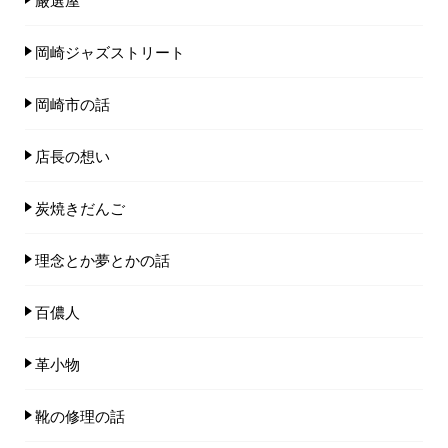
岡崎ジャズストリート
岡崎市の話
店長の想い
炭焼きだんご
理念とか夢とかの話
百儂人
革小物
靴の修理の話