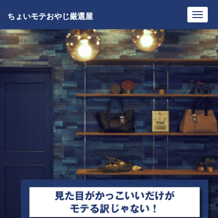
ちょいモテおやじ厳選屋
Toggl
navig