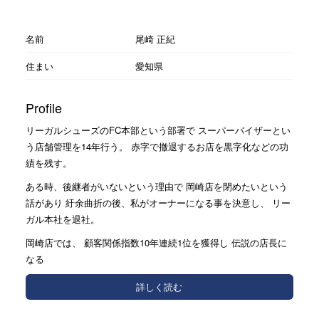
名前
尾崎 正紀
住まい
愛知県
Profile
リーガルシューズのFC本部という部署で スーパーバイザーとい
う店舗管理を14年行う。 赤字で撤退するお店を黒字化などの功
績を残す。
ある時、後継者がいないという理由で 岡崎店を閉めたいという
話があり 紆余曲折の後、私がオーナーになる事を決意し、 リー
ガル本社を退社。
岡崎店では、 顧客関係指数10年連続1位を獲得し 伝説の店長に
なる
詳しく読む