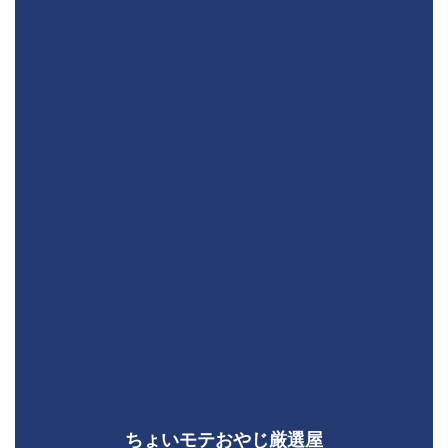
ちょいモテおやじ厳選屋