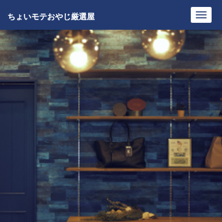
ちょいモテおやじ厳選屋
Toggl
navig