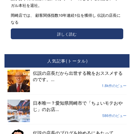
ガル本社を退社。
岡崎店では、 顧客関係指数10年連続1位を獲得し 伝説の店長に
なる
詳しく読む
人気記事(トータル)
伝説の店長だから出世する靴をおススメする
のです。...
1.8k件のビュー
日本唯一？愛知県岡崎市で「ちょいモテおや
じ」のお店...
586件のビュー
伝説の店長のブログを始めるにあたって...