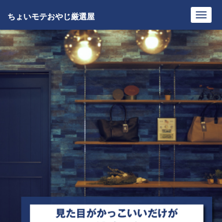
ちょいモテおやじ厳選屋
Toggl
navig