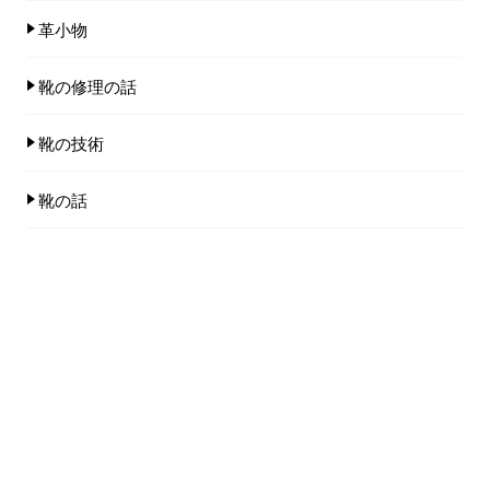
革小物
靴の修理の話
靴の技術
靴の話