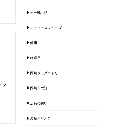
モテ靴の話
レディースシューズ
健康
厳選屋
岡崎ジャズストリート
す？
岡崎市の話
店長の想い
炭焼きだんご