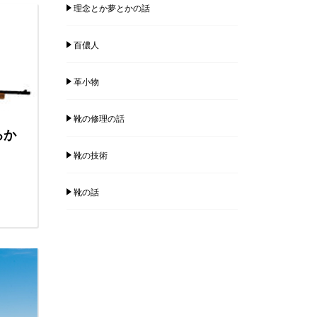
理念とか夢とかの話
百儂人
革小物
靴の修理の話
るか
靴の技術
靴の話