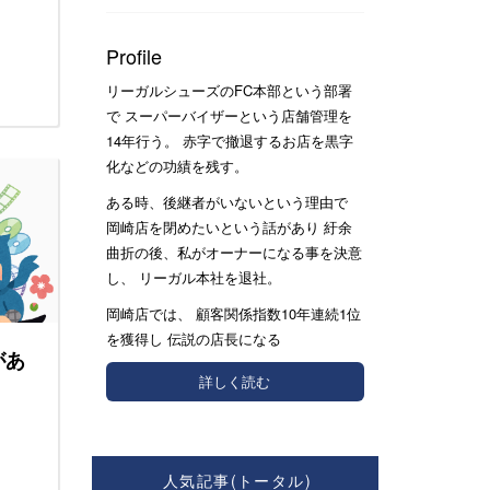
！
Profile
リーガルシューズのFC本部という部署
で スーパーバイザーという店舗管理を
14年行う。 赤字で撤退するお店を黒字
化などの功績を残す。
ある時、後継者がいないという理由で
岡崎店を閉めたいという話があり 紆余
曲折の後、私がオーナーになる事を決意
し、 リーガル本社を退社。
岡崎店では、 顧客関係指数10年連続1位
を獲得し 伝説の店長になる
があ
詳しく読む
人気記事(トータル)