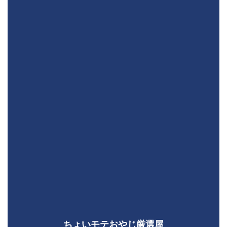
ちょいモテおやじ厳選屋