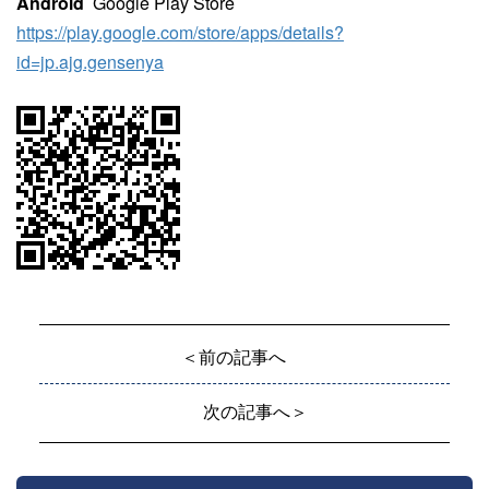
Android
Google Play Store
https://play.google.com/store/apps/details?
id=jp.ajg.gensenya
＜前の記事へ
次の記事へ＞