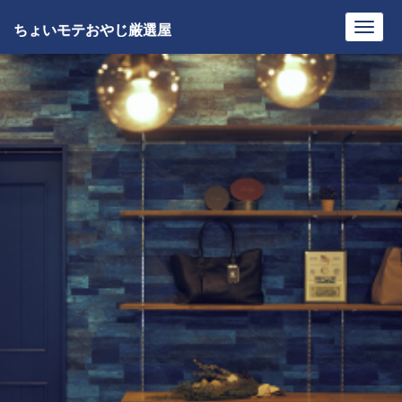
ちょいモテおやじ厳選屋
Toggl
navig