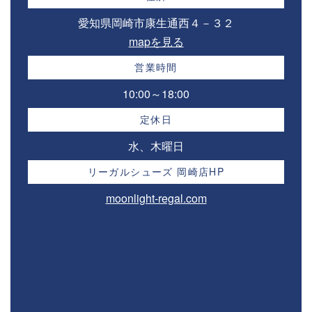
愛知県岡崎市康生通西４－３２⁣
mapを見る
営業時間
10:00～18:00⁣
定休日
水、木曜日
リーガルシューズ 岡崎店HP
moonlight-regal.com