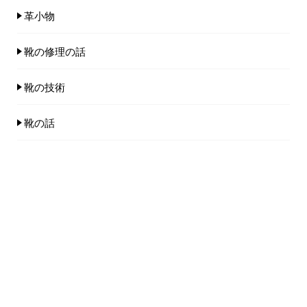
革小物
靴の修理の話
靴の技術
靴の話