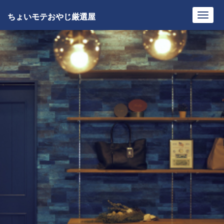
ちょいモテおやじ厳選屋
Toggl
navig