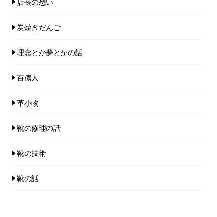
店長の想い
炭焼きだんご
理念とか夢とかの話
百儂人
革小物
靴の修理の話
靴の技術
靴の話