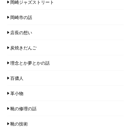
岡崎ジャズストリート
岡崎市の話
店長の想い
炭焼きだんご
理念とか夢とかの話
百儂人
革小物
靴の修理の話
靴の技術