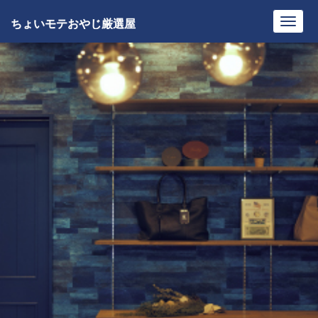
ちょいモテおやじ厳選屋
Toggl
navig