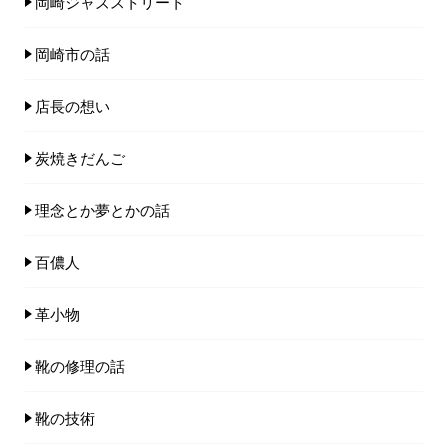
岡崎ジャズストリート
岡崎市の話
店長の想い
炭焼きだんご
理念とか夢とかの話
百儂人
革小物
靴の修理の話
靴の技術