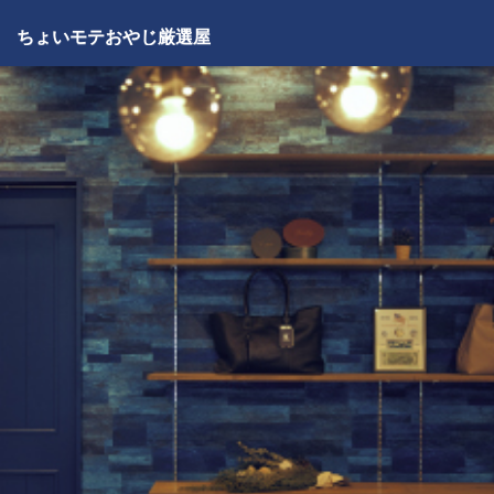
ちょいモテおやじ厳選屋