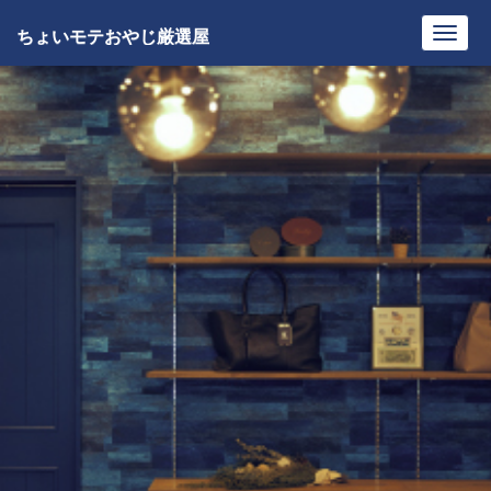
ちょいモテおやじ厳選屋
Toggl
navig