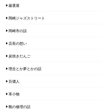
厳選屋
岡崎ジャズストリート
岡崎市の話
店長の想い
炭焼きだんご
理念とか夢とかの話
百儂人
革小物
靴の修理の話