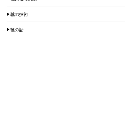
靴の技術
靴の話