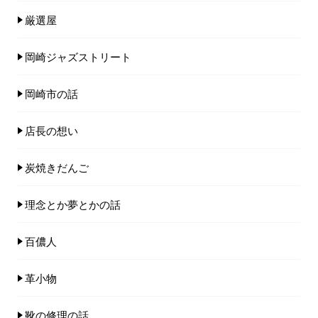
厳選屋
岡崎ジャズストリート
岡崎市の話
店長の想い
炭焼きだんご
理念とか夢とかの話
百儂人
革小物
靴の修理の話