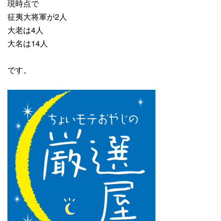
現時点で
征夷大将軍が2人
大老は4人
大名は14人
です。