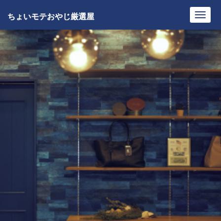
ちょいモテおやじ厳選屋
Toggl
navig