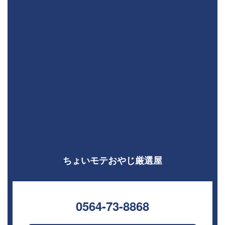
ちょいモテおやじ厳選屋
0564-73-8868⁣