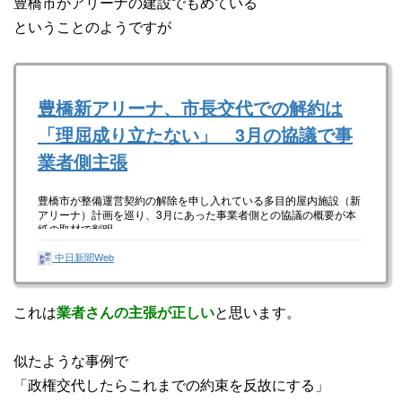
豊橋市がアリーナの建設でもめている
ということのようですが
豊橋新アリーナ、市長交代での解約は
「理屈成り立たない」 3月の協議で事
業者側主張
豊橋市が整備運営契約の解除を申し入れている多目的屋内施設（新
アリーナ）計画を巡り、3月にあった事業者側との協議の概要が本
紙の取材で判明…
中日新聞Web
これは
業者さんの主張が正しい
と思います。
似たような事例で
「政権交代したらこれまでの約束を反故にする」