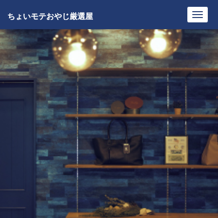
ちょいモテおやじ厳選屋
Toggl
navig