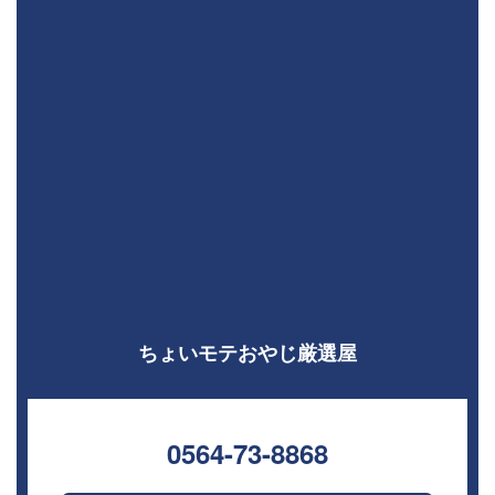
ちょいモテおやじ厳選屋
0564-73-8868⁣