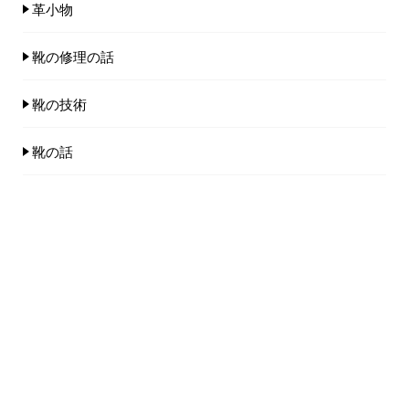
革小物
靴の修理の話
靴の技術
靴の話