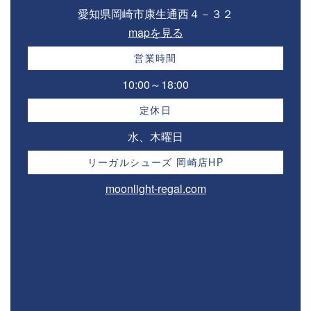
愛知県岡崎市康生通西４－３２⁣
mapを見る
営業時間
10:00～18:00⁣
定休日
水、木曜日
リーガルシューズ 岡崎店HP
moonlight-regal.com