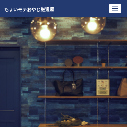
ちょいモテおやじ厳選屋
Toggl
navig