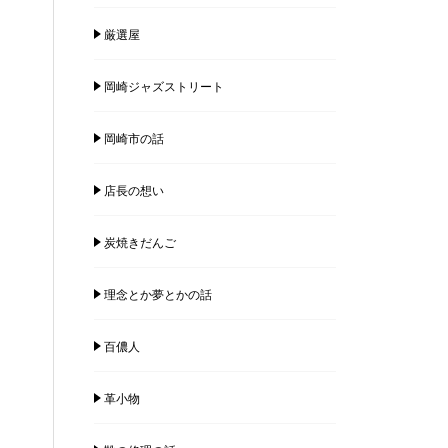
厳選屋
岡崎ジャズストリート
岡崎市の話
店長の想い
炭焼きだんご
理念とか夢とかの話
百儂人
革小物