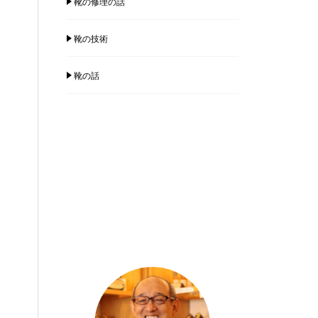
靴の修理の話
靴の技術
靴の話