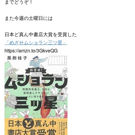
までどうぞ！
また今週の土曜日には
日本ど真ん中書店大賞を受賞した
「めざせムショラン三ツ星」
https://amzn.to/3GkveQG