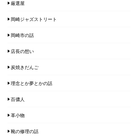
厳選屋
岡崎ジャズストリート
岡崎市の話
店長の想い
炭焼きだんご
理念とか夢とかの話
百儂人
革小物
靴の修理の話