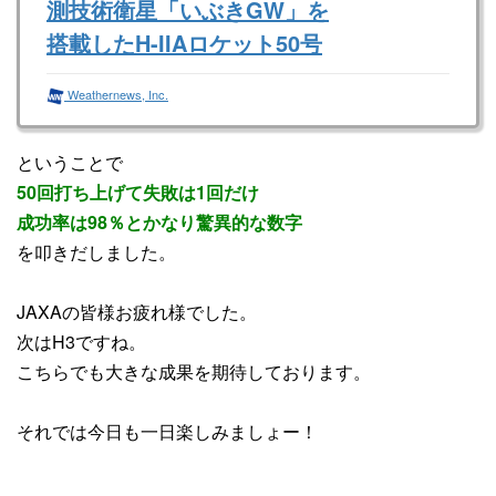
測技術衛星「いぶきGW」を
搭載したH-IIAロケット50号
機が打上げられました。H-
Weathernews, Inc.
IIAロケットの打ち上げはこ
れが最後で、人工衛星を予定
ということで
の軌道に投入して打ち上げは
50回打ち上げて失敗は1回だけ
成功しました。
成功率は98％とかなり驚異的な数字
を叩きだしました。
今日6月29日(日)未明、鹿児島県の種子島宇宙セ
ンターから、温室効果ガス・水循環観測技術衛
星「いぶきGW」を搭載したH-IIAロケット50号
JAXAの皆様お疲れ様でした。
機が打上げられました。H-IIAロケットの打ち上
げはこれが最後で、人工衛星を予定の軌道に投
次はH3ですね。
入して打ち上げは成功しました。
こちらでも大きな成果を期待しております。
それでは今日も一日楽しみましょー！