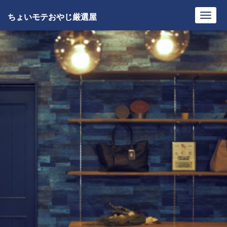
ちょいモテおやじ厳選屋
Toggl
navig