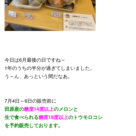
今日は6月最後の日ですね～
1年のうちの半分が過ぎてしまいました。
う～ん、あっという間だなあ。
7月4日～6日の販売前に
田原産の
糖度14度以上
のメロンと
生で食べられる
糖度18度以上
のトウモロコシ
を
予約販売しております。