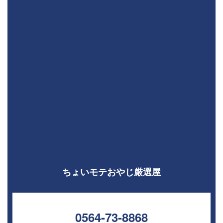
ちょいモテおやじ厳選屋
0564-73-8868⁣