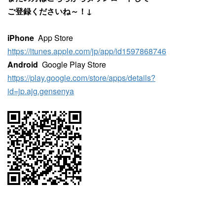
ご登録くださいね～！↓
iPhone
App Store
https://itunes.apple.com/jp/app/id1597868746
Android
Google Play Store
https://play.google.com/store/apps/details?
id=jp.ajg.gensenya