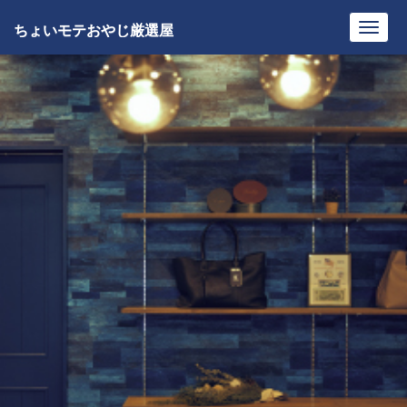
ちょいモテおやじ厳選屋
Toggl
navig