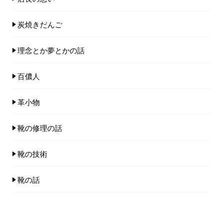
炭焼きだんご
理念とか夢とかの話
百儂人
革小物
靴の修理の話
靴の技術
靴の話