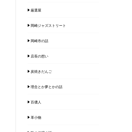
厳選屋
岡崎ジャズストリート
岡崎市の話
店長の想い
炭焼きだんご
理念とか夢とかの話
百儂人
革小物