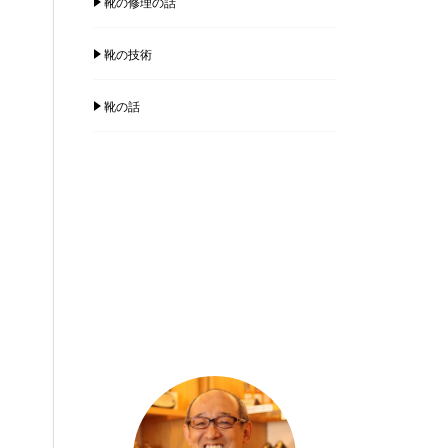
靴の修理の話
靴の技術
靴の話