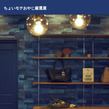
ちょいモテおやじ厳選屋