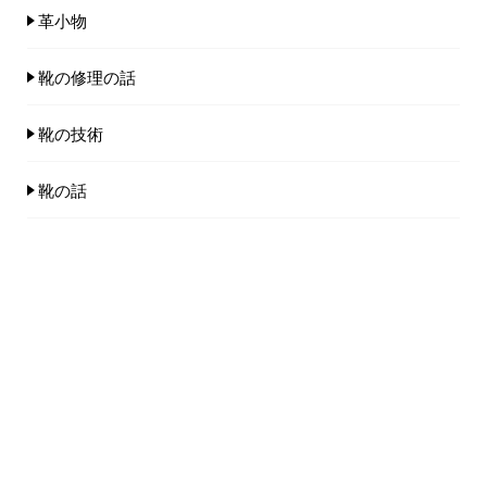
革小物
靴の修理の話
靴の技術
靴の話