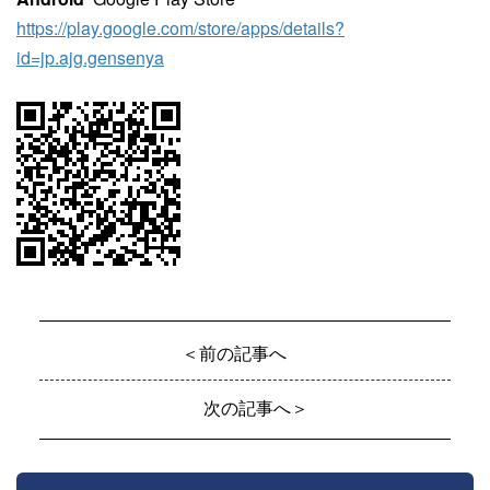
https://play.google.com/store/apps/details?
id=jp.ajg.gensenya
＜前の記事へ
次の記事へ＞